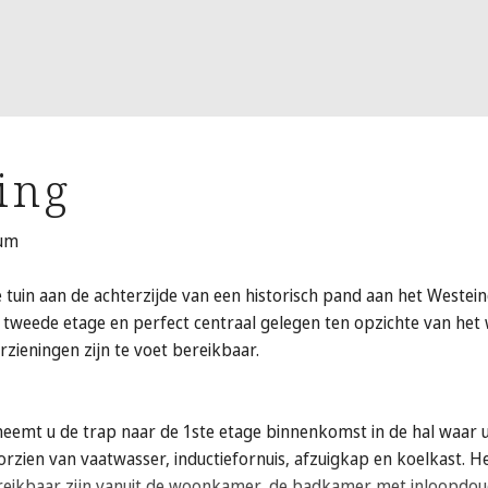
ing
rum
tuin aan de achterzijde van een historisch pand aan het Westei
 tweede etage en perfect centraal gelegen ten opzichte van het
ieningen zijn te voet bereikbaar.
neemt u de trap naar de 1ste etage binnenkomst in de hal waar u 
ien van vaatwasser, inductiefornuis, afzuigkap en koelkast. 
reikbaar zijn vanuit de woonkamer, de badkamer met inloopdou