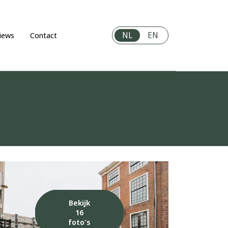
NL
EN
iews
Contact
Bekijk
16
foto's