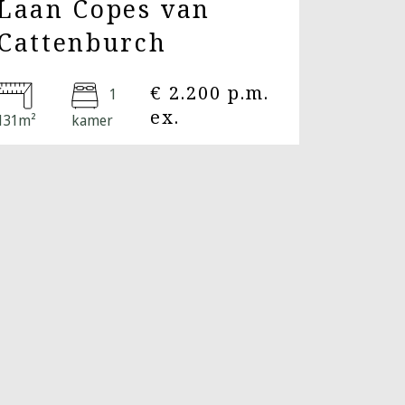
Laan Copes van
Cattenburch
€ 2.200 p.m.
1
ex.
131m²
kamer