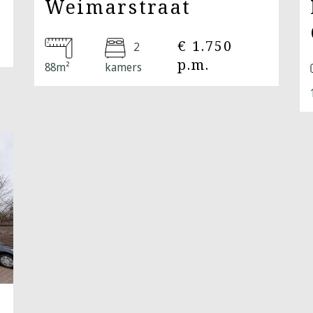
Weimarstraat
€ 1.750
2
p.m.
88m²
kamers