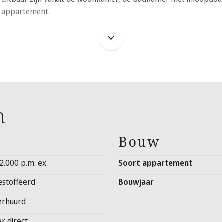
t appartement.
n
monumentale beglazing
minimaal 12 maanden
Bouw
 2.000 p.m. ex.
Soort appartement
estoffeerd
Bouwjaar
kale huur
erhuurd
er direct