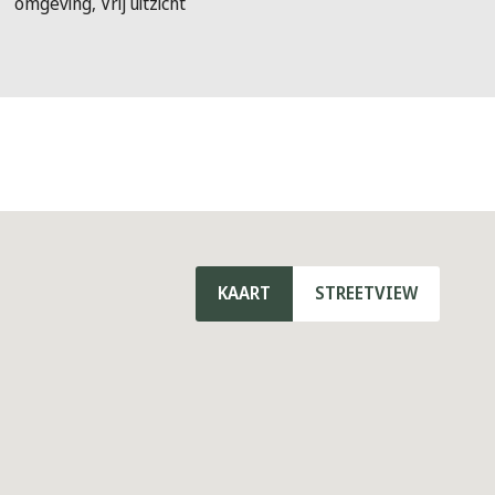
omgeving, Vrij uitzicht
KAART
STREETVIEW