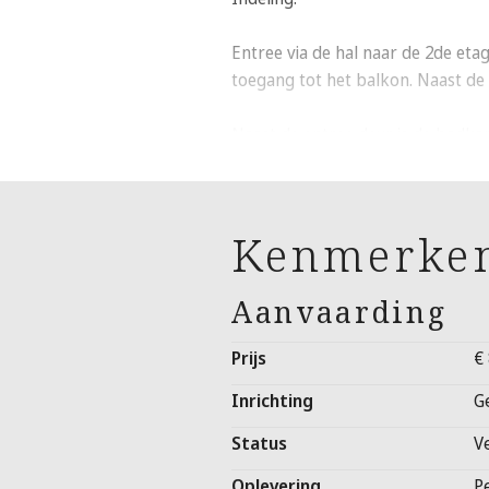
Entree via de hal naar de 2de eta
toegang tot het balkon. Naast de
Naast de entree deur is de badka
LET OP: Voor deze woning dient 
is dat uw jaarinkomen inclusief v
Kenmerke
Aanvaarding
Prijs
€
Inrichting
G
Status
V
Oplevering
P