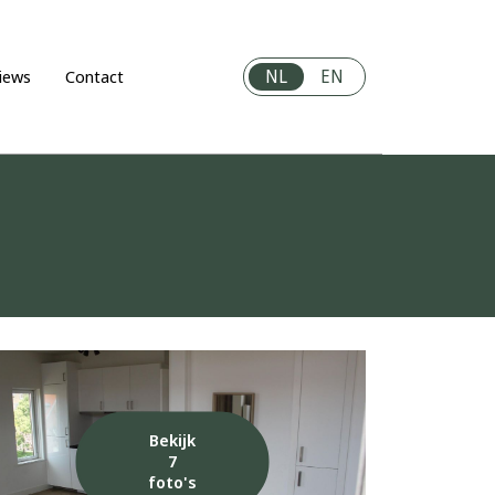
NL
EN
iews
Contact
Bekijk
7
foto's