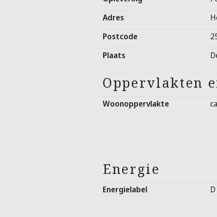
Adres
H
Postcode
2
Plaats
D
Oppervlakten 
Woonoppervlakte
c
Energie
Energielabel
D