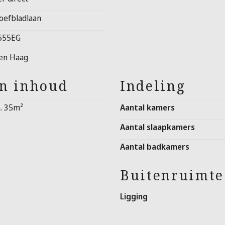
oefbladlaan
555EG
en Haag
en inhoud
Indeling
a. 35m²
Aantal kamers
Aantal slaapkamers
Aantal badkamers
Buitenruimte
Ligging