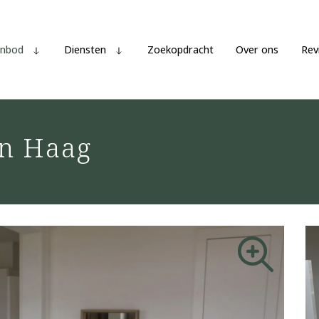
nbod
Diensten
Zoekopdracht
Over ons
Rev
en Haag