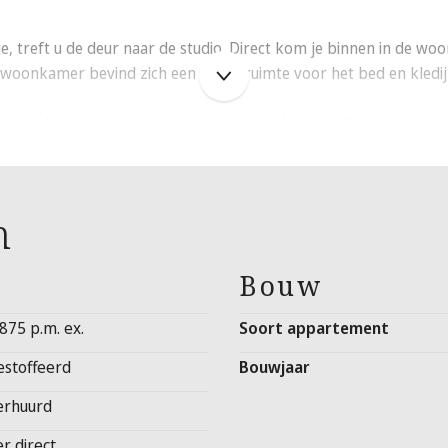
ge, treft u de deur naar de studio. Direct kom je binnen in de 
 woonkamer bevind zich een ruime ruimte voor het bed en kledij
mer gelegen met inloop douche, wasmeubel en toilet.
door de huurder een huisvestingsvergunning te worden aangevra
akantiegeld niet boven € 61.148,- (eenpersoonshuishouden)
n
Bouw
 875 p.m. ex.
Soort appartement
estoffeerd
Bouwjaar
erhuurd
er direct