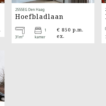
2555EG Den Haag
Hoefbladlaan
.
€ 850 p.m.
1
ex.
31m²
kamer