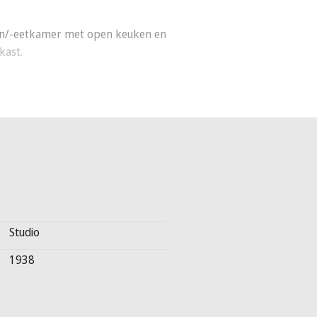
woon/-eetkamer met open keuken en
kast.
agd. Een belangrijke voorwaarde
Studio
1938