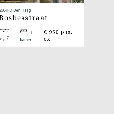
2564PD Den Haag
Bosbesstraat
€ 950 p.m.
1
ex.
71m²
kamer