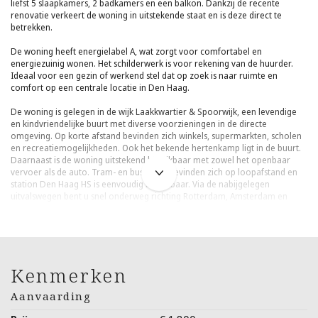
liefst 5 slaapkamers, 2 badkamers en een balkon. Dankzij de recente
renovatie verkeert de woning in uitstekende staat en is deze direct te
betrekken.
De woning heeft energielabel A, wat zorgt voor comfortabel en
energiezuinig wonen. Het schilderwerk is voor rekening van de huurder.
Ideaal voor een gezin of werkend stel dat op zoek is naar ruimte en
comfort op een centrale locatie in Den Haag.
De woning is gelegen in de wijk Laakkwartier & Spoorwijk, een levendige
en kindvriendelijke buurt met diverse voorzieningen in de directe
omgeving. Op korte afstand bevinden zich winkels, supermarkten, scholen
en recreatiemogelijkheden. Ook het bekende hertenkamp ligt in de buurt.
Daarnaast is de woning uitstekend bereikbaar met zowel het openbaar
vervoer als de auto. Tram- en bushaltes bevinden zich op loopafstand en
station Den Haag HS is eenvoudig bereikbaar. Via de nabijgelegen
uitvalswegen bent u snel onderweg richting Rotterdam, Amsterdam en
Utrecht.
Kenmerken:
-Huurprijs: € 1.800,- per maand exclusief gas, water en licht
Kenmerken
-Per direct beschikbaar
Aanvaarding
-Volledig gerenoveerd