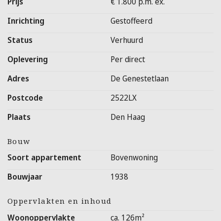
Prijs
€ 1.800 p.m. ex.
-5 slaapkamers
Inrichting
Gestoffeerd
-2 badkamers
Status
Verhuurd
-Balkon
-Energielabel A
Oplevering
Per direct
-Geen woningdelers toegestaan
Adres
De Genestetlaan
Interesse?
Postcode
2522LX
Bezichtingsaanvragen uitsluitend per e-mail via: info@defamiliemakelaar.nl
Plaats
Den Haag
Bouw
Soort appartement
Bovenwoning
Bouwjaar
1938
Oppervlakten en inhoud
Woonoppervlakte
ca. 126m²