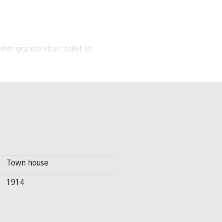
et granito vloer, toilet en
kast ca. 2.20.x3.98.
openslaande deuren naar de
.60x3.80 en 6 x 3.80 met originele
er de volle breedte aan de
Town house
kamer ca 4.60x3.80 met originele
1914