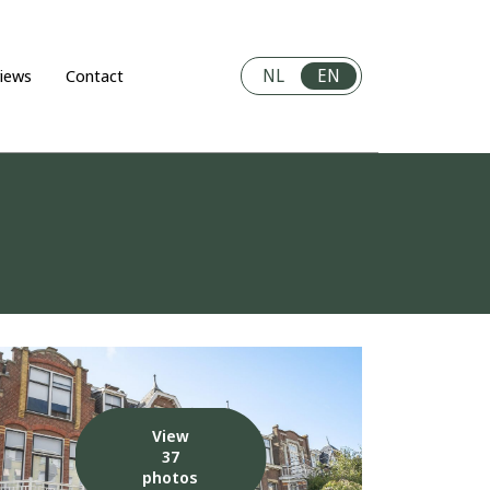
NL
EN
iews
Contact
View
37
photos