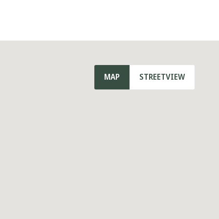
e was Prime Minister of the
hin 15 minutes of The Hague’s
stately Frederik Hendriklaan are
MAP
STREETVIEW
ansportation are within walking
autiful original tiled wall,
 cabinet approx. 2.20 x 3.98.
, French doors to the sunny rear