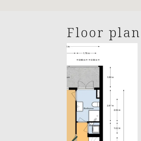
First floor: hallway with built-in
separation, marble fireplaces, dec
2.95 x 2.90, bathroom with shower
Floor plan
Second floor: hallway with 2 spaci
approx. 4.60 x 3.80 with original 
Details:
· Year of construction: 1914
· Living area: approx. 205 m²
· Freehold land
· Partially double glazed windows
· Central heating installation wit