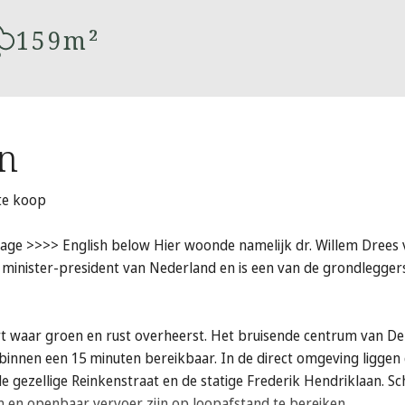
159m²
on
 te koop
age >>>> English below Hier woonde namelijk dr. Willem Drees v
s minister-president van Nederland en is een van de grondlegge
t waar groen en rust overheerst. Het bruisende centrum van De
binnen een 15 minuten bereikbaar. In de direct omgeving liggen
 gezellige Reinkenstraat en de statige Frederik Hendriklaan. S
en en openbaar vervoer zijn op loopafstand te bereiken.