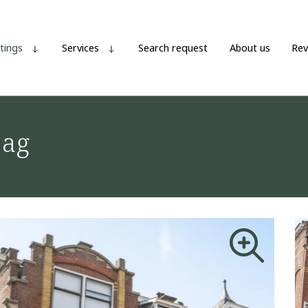
stings
Services
Search request
About us
Rev
aag