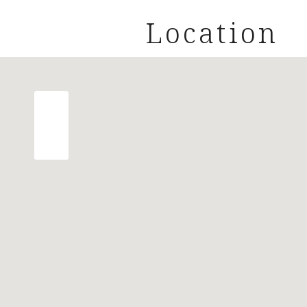
This was the residence of Dr. Wil
Netherlands and one of the found
Location
Situated in the desirable Bomenb
vibrant city centre, the harbour 
The lively shopping streets Fahre
all close by. Schools and childcare
distance.
Layout
Entrance via the front garden, spa
corridor with toilet and access to
Living room en suite approx. 12.80
garden 10 metres deep, facing so