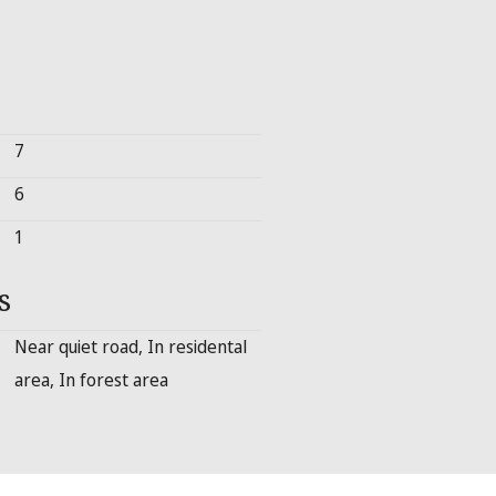
7
6
1
s
Near quiet road, In residental
area, In forest area
 the most beautiful part of the