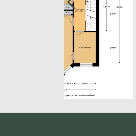
· Energy label with energy advice
· Age and materials clauses apply