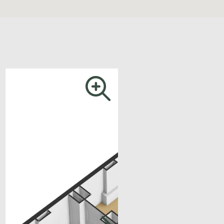
. 5.60 x 3.80 with original sliding
 back, front side room approx.
approx. 2.10 x 2.85, front room
r side room approx. 2 x 2.85.